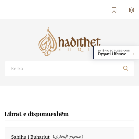
SHTËPIA BOTUESE HARFI
→
Dyqani i librave
Librat e disponueshëm
(صحيح البخاري)
Sahihu i Buhariut