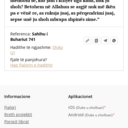
mendoni se, kur jam i kthyer nga kibla, nuk ju
shoh? Betohem në Allahun se asgjë nuk më ikën
pa e vënë re, as rukuja juaj, as përqendrimi juaj,
sepse unë ju shoh mbrapa shpinës sime.”
Referenca:
Sahihu i
Buhariut 741
Hadithe të ngjashme:
Shiko
(2)
Fjalë të panjohura?
Hap fjalorin e hadithit
Informacione
Aplikacionet
Fjalori
iOS
*
(
Duke u zhvilluar
)
Rreth projektit
Android
*
(
Duke u zhvilluar
)
Porosit librat