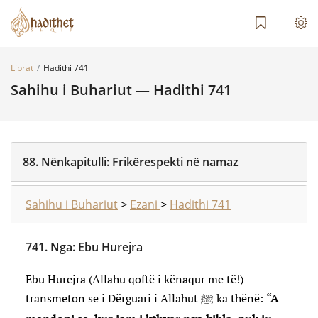
Librat
Hadithi 741
Sahihu i Buhariut — Hadithi 741
88.
Nënkapitulli:
Frikërespekti në namaz
Sahihu i Buhariut
>
Ezani
>
Hadithi 741
741.
Nga
:
Ebu Hurejra
Ebu Hurejra (Allahu qoftë i kënaqur me të!)
transmeton se i Dërguari i Allahut ﷺ ka thënë:
“A