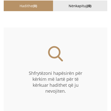
Hadithe
(0)
Nënkapituj
(0)
Shfrytëzoni hapësirën për
kërkim më lartë për të
kërkuar hadithet që ju
nevojiten.