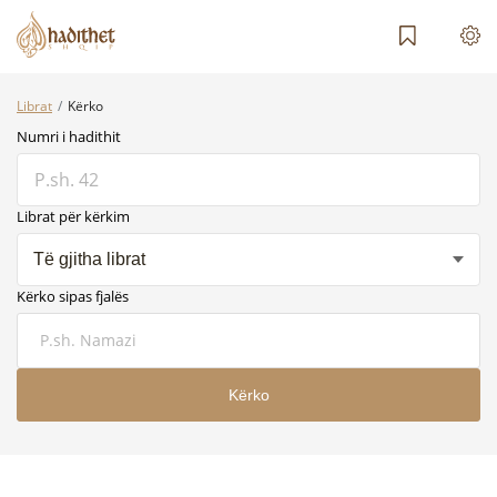
Librat
Kërko
Numri i hadithit
Librat për kërkim
Të gjitha librat
Kërko sipas fjalës
Kërko