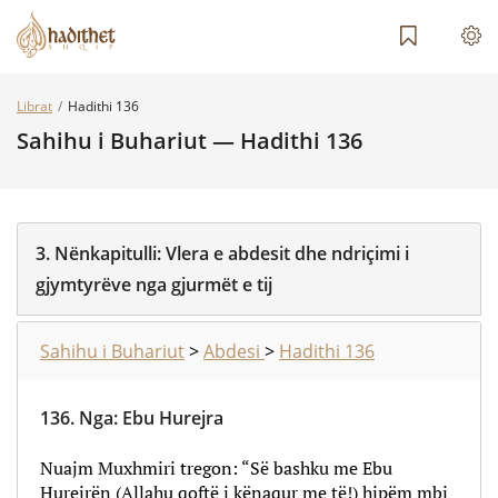
Librat
Hadithi 136
Sahihu i Buhariut — Hadithi 136
3.
Nënkapitulli:
Vlera e abdesit dhe ndriçimi i
gjymtyrëve nga gjurmët e tij
Sahihu i Buhariut
>
Abdesi
>
Hadithi 136
136.
Nga
:
Ebu Hurejra
Nuajm Muxhmiri tregon: “Së bashku me Ebu
Hurejrën (Allahu qoftë i kënaqur me të!) hipëm mbi