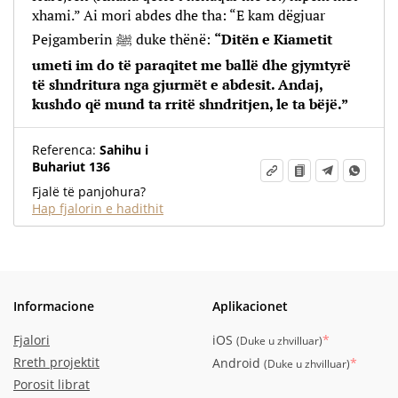
xhami.” Ai mori abdes dhe tha: “E kam dëgjuar
Pejgamberin ﷺ duke thënë:
“Ditën e Kiametit
umeti im do të paraqitet me ballë dhe gjymtyrë
të shndritura nga gjurmët e abdesit. Andaj,
kushdo që mund ta rritë shndritjen, le ta bëjë.”
Referenca:
Sahihu i
Buhariut 136
Fjalë të panjohura?
Hap fjalorin e hadithit
Informacione
Aplikacionet
Fjalori
iOS
*
(
Duke u zhvilluar
)
Rreth projektit
Android
*
(
Duke u zhvilluar
)
Porosit librat