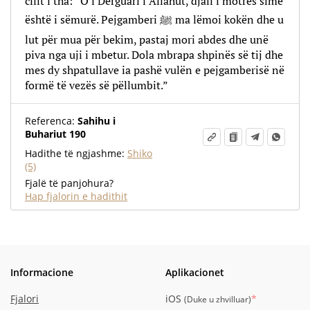
cilit i tha: “O i Dërguari i Allahut, djali i motrës sime
është i sëmurë. Pejgamberi ﷺ ma lëmoi kokën dhe u
lut për mua për bekim, pastaj mori abdes dhe unë
piva nga uji i mbetur. Dola mbrapa shpinës së tij dhe
mes dy shpatullave ia pashë vulën e pejgamberisë në
formë të vezës së pëllumbit.”
Referenca:
Sahihu i
Buhariut 190
Hadithe të ngjashme:
Shiko
(5)
Fjalë të panjohura?
Hap fjalorin e hadithit
Informacione
Aplikacionet
Fjalori
iOS
*
(
Duke u zhvilluar
)