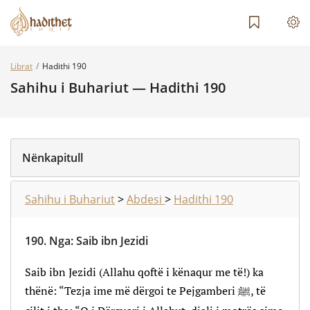
Librat
Hadithi 190
Sahihu i Buhariut — Hadithi 190
Nënkapitull
Sahihu i Buhariut
>
Abdesi
>
Hadithi 190
190.
Nga
:
Saib ibn Jezidi
Saib ibn Jezidi (Allahu qoftë i kënaqur me të!) ka
thënë: “Tezja ime më dërgoi te Pejgamberi ﷺ, të