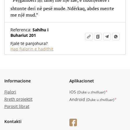
“Pejgamberi ﷺ lahej me një saë, e ndonjëherë i
shtonte deri në pesë mude. Ndërkaq, abdes merrte
me një mud.”
Referenca:
Sahihu i
Buhariut 201
Fjalë të panjohura?
Hap fjalorin e hadithit
Informacione
Aplikacionet
Fjalori
iOS
*
(
Duke u zhvilluar
)
Rreth projektit
Android
*
(
Duke u zhvilluar
)
Porosit librat
Kontakti