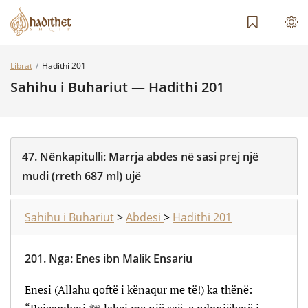
Librat
Hadithi 201
Sahihu i Buhariut — Hadithi 201
47.
Nënkapitulli:
Marrja abdes në sasi prej një
mudi (rreth 687 ml) ujë
Sahihu i Buhariut
>
Abdesi
>
Hadithi 201
201.
Nga
:
Enes ibn Malik Ensariu
Enesi (Allahu qoftë i kënaqur me të!) ka thënë: