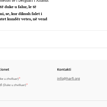
meton se i Dërguari i Allahut
ë duke u falur, le të
mi, se, kur dikush falet i
utet kundër vetes, në vend
cionet
Kontakti
*
info@harfi.org
ke u zhvilluar
)
id
*
(
Duke u zhvilluar
)