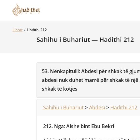
Librat
Hadithi 212
Sahihu i Buhariut — Hadithi 212
53.
Nënkapitulli:
Abdesi për shkak të gju
abdesi nuk duhet marrë për shkak të një 
shkak të kotjes
Sahihu i Buhariut
>
Abdesi
>
Hadithi 212
212.
Nga
:
Aishe bint Ebu Bekri