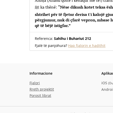
Aishja (Allahu qoftë i kënaqur me të!) trans
ﷺ ka thënë:
“Nëse dikush kotet teksa ësht
shtrihet për të fjetur
derisa t'i kalojë gju
përgjumur, nuk di çfarë vepron, mbase l
që të bëjë istigfar.”
Referenca:
Sahihu i Buhariut 212
Fjalë të panjohura?
Hap fjalorin e hadithit
Informacione
Aplika
Fjalori
iOS
(
Du
Rreth projektit
Andro
Porosit librat