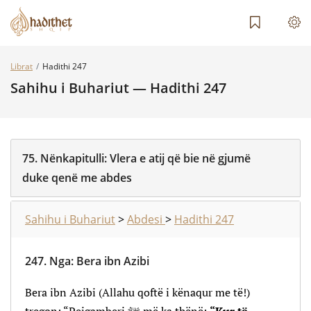
Librat
Hadithi 247
Sahihu i Buhariut — Hadithi 247
75.
Nënkapitulli:
Vlera e atij që bie në gjumë
duke qenë me abdes
Sahihu i Buhariut
>
Abdesi
>
Hadithi 247
247.
Nga
:
Bera ibn Azibi
Bera ibn Azibi (Allahu qoftë i kënaqur me të!)