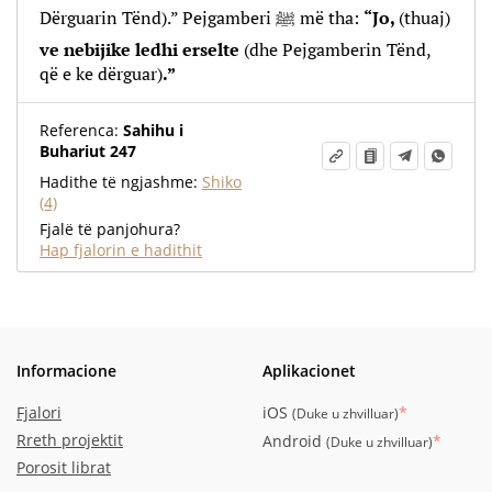
Dërguarin Tënd).” Pejgamberi ﷺ më tha:
“Jo,
(thuaj)
ve nebijike ledhi erselte
(dhe Pejgamberin Tënd,
që e ke dërguar)
.”
Referenca:
Sahihu i
Buhariut 247
Hadithe të ngjashme:
Shiko
(4)
Fjalë të panjohura?
Hap fjalorin e hadithit
Informacione
Aplikacionet
Fjalori
iOS
*
(
Duke u zhvilluar
)
Rreth projektit
Android
*
(
Duke u zhvilluar
)
Porosit librat