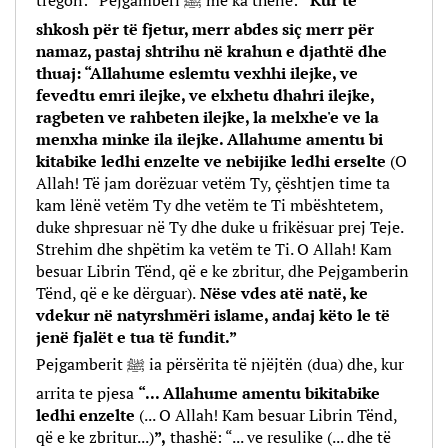
tregon: “Pejgamberi ﷺ më ka thënë:
“Kur të
shkosh për të fjetur, merr abdes siç merr për
namaz, pastaj shtrihu në krahun e djathtë dhe
thuaj: “Allahume eslemtu vexhhi ilejke, ve
fevedtu emri ilejke, ve elxhetu dhahri ilejke,
ragbeten ve rahbeten ilejke, la melxhe'e ve la
menxha minke ila ilejke. Allahume amentu bi
kitabike ledhi enzelte ve nebijike ledhi erselte
(O
Allah! Të jam dorëzuar vetëm Ty, çështjen time ta
kam lënë vetëm Ty dhe vetëm te Ti mbështetem,
duke shpresuar në Ty dhe duke u frikësuar prej Teje.
Strehim dhe shpëtim ka vetëm te Ti. O Allah! Kam
besuar Librin Tënd, që e ke zbritur, dhe Pejgamberin
Tënd, që e ke dërguar).
Nëse vdes atë natë, ke
vdekur në natyrshmëri islame, andaj këto le të
jenë fjalët e tua të fundit.”
Pejgamberit ﷺ ia përsërita të njëjtën (dua) dhe, kur
arrita te pjesa
“... Allahume amentu bikitabike
ledhi enzelte
(... O Allah! Kam besuar Librin Tënd,
që e ke zbritur...)
”,
thashë: “... ve resulike (... dhe të