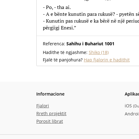
- Po, - tha ai.
- A e bënte kunutin para rukusë? - pyetën së
- Kunutin pas rukusë e ka bërë në një periud
përgjigj Enesi.”
Referenca:
Sahihu i Buhariut 1001
Hadithe të ngjashme:
Shiko (18)
Fjalë të panjohura?
Hap fjalorin e hadithit
Informacione
Aplika
Fjalori
iOS
(
Du
Rreth projektit
Andro
Porosit librat