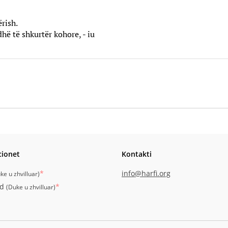
rish.
hë të shkurtër kohore, - iu
cionet
Kontakti
*
info@harfi.org
ke u zhvilluar
)
id
*
(
Duke u zhvilluar
)