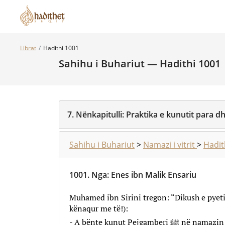
Librat
Hadithi 1001
Sahihu i Buhariut — Hadithi 1001
7.
Nënkapitulli:
Praktika e kunutit para d
Sahihu i Buhariut
>
Namazi i vitrit
>
Hadit
1001.
Nga
:
Enes ibn Malik Ensariu
Muhamed ibn Sirini tregon: “Dikush e pyeti
kënaqur me të!):
- A bënte kunut Pejgamberi