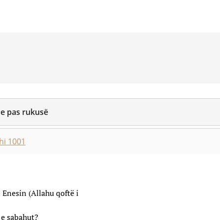
he pas rukusë
hi 1001
 Enesin (Allahu qoftë i
 ﷺ në namazin e sabahut?