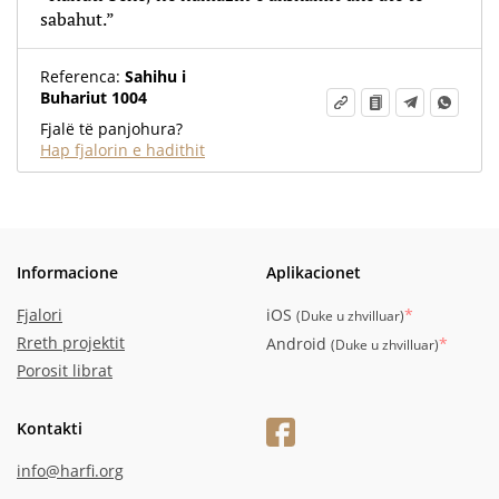
sabahut.”
Referenca:
Sahihu i
Buhariut 1004
Fjalë të panjohura?
Hap fjalorin e hadithit
Informacione
Aplikacionet
Fjalori
iOS
*
(
Duke u zhvilluar
)
Rreth projektit
Android
*
(
Duke u zhvilluar
)
Porosit librat
Kontakti
info@harfi.org