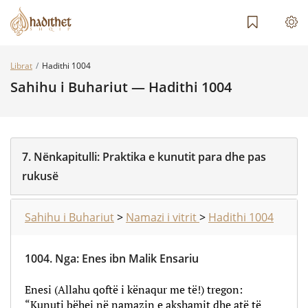
Librat
Hadithi 1004
Sahihu i Buhariut — Hadithi 1004
7.
Nënkapitulli:
Praktika e kunutit para dhe pas
rukusë
Sahihu i Buhariut
>
Namazi i vitrit
>
Hadithi 1004
1004.
Nga
:
Enes ibn Malik Ensariu
Enesi (Allahu qoftë i kënaqur me të!) tregon:
“Kunuti bëhej në namazin e akshamit dhe atë të