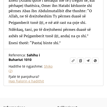
Enesi (Allahu qoftë i kënaqur me të!) tregon se, kur
përhapej thatësira, Omer ibn Hatabi kërkonte shi
përmes Abas ibn Abdulmutalibit dhe thoshte: “O
Allah, ne të drejtoheshim Ty përmes duasë së
Pejgamberit tonë ﷺ, e në atë rast na çoje shi.
Ndërkaq, tani, po të drejtohemi përmes duasë së
axhës së Pejgamberit tonë ﷺ, andaj na ço shi.”
Enesi thotë: “Pastaj binte shi.”
Referenca:
Sahihu i
Buhariut 1010
Hadithe të ngjashme:
Shiko
(2)
Fjalë të panjohura?
Hap fjalorin e hadithit