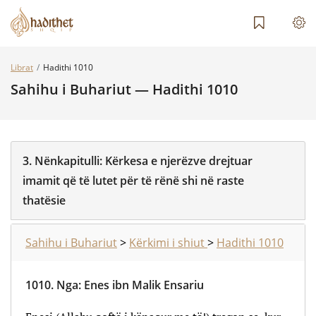
Librat
Hadithi 1010
Sahihu i Buhariut — Hadithi 1010
3.
Nënkapitulli:
Kërkesa e njerëzve drejtuar
imamit që të lutet për të rënë shi në raste
thatësie
Sahihu i Buhariut
>
Kërkimi i shiut
>
Hadithi 1010
1010.
Nga
:
Enes ibn Malik Ensariu