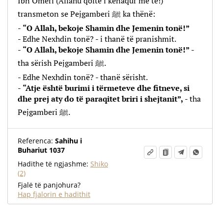
Ibn Omeri (Allahu qoftë i kënaqur me të!)
transmeton se Pejgamberi ﷺ ka thënë:
-
“O Allah, bekoje Shamin dhe Jemenin tonë!”
- Edhe Nexhdin tonë? - i thanë të pranishmit.
-
“O Allah, bekoje Shamin dhe Jemenin tonë!”
-
tha sërish Pejgamberi ﷺ.
- Edhe Nexhdin tonë? - thanë sërisht.
-
“Atje është burimi i tërmeteve dhe fitneve, si
dhe prej aty do të paraqitet briri i shejtanit”,
- tha
Pejgamberi ﷺ.
Referenca:
Sahihu i
Buhariut 1037
Hadithe të ngjashme:
Shiko
(2)
Fjalë të panjohura?
Hap fjalorin e hadithit