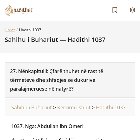
Librat
Hadithi 1037
Sahihu i Buhariut — Hadithi 1037
27.
Nënkapitulli:
Çfarë thuhet në rast të
tërmeteve dhe shfaqjes së dukurive
paralajmëruese në natyrë?
Sahihu i Buhariut
>
Kërkimi i shiut
>
Hadithi 1037
1037.
Nga
:
Abdullah ibn Omeri