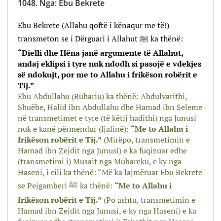
1048.
Nga
:
Ebu Bekrete
Ebu Bekrete (Allahu qoftë i kënaqur me të!)
transmeton se i Dërguari i Allahut ﷺ ka thënë:
“Dielli dhe Hëna janë argumente të Allahut,
andaj eklipsi i tyre nuk ndodh si pasojë e vdekjes
së ndokujt, por me to Allahu i frikëson robërit e
Tij.”
Ebu Abdullahu (Buhariu) ka thënë: Abdulvarithi,
Shuëbe, Halid ibn Abdullahu dhe Hamad ibn Seleme
në transmetimet e tyre (të këtij hadithi) nga Junusi
nuk e kanë përmendur (fjalinë):
“Me to Allahu i
frikëson robërit e Tij.”
(Mirëpo, transmetimin e
Hamad ibn Zejdit nga Junusi) e ka fuqizuar edhe
(transmetimi i) Musait nga Mubareku, e ky nga
Haseni, i cili ka thënë: “Më ka lajmëruar Ebu Bekrete
se Pejgamberi ﷺ ka thënë:
“Me to Allahu i
frikëson robërit e Tij.”
(Po ashtu, transmetimin e
Hamad ibn Zejdit nga Junusi, e ky nga Haseni) e ka