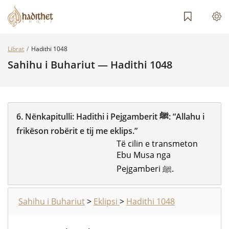
Librat
Hadithi 1048
Sahihu i Buhariut — Hadithi 1048
6.
Nënkapitulli:
Hadithi i Pejgamberit ﷺ: “Allahu i
frikëson robërit e tij me eklips.”
Të cilin e transmeton
Ebu Musa nga
Pejgamberi ﷺ.
Sahihu i Buhariut
>
Eklipsi
>
Hadithi 1048