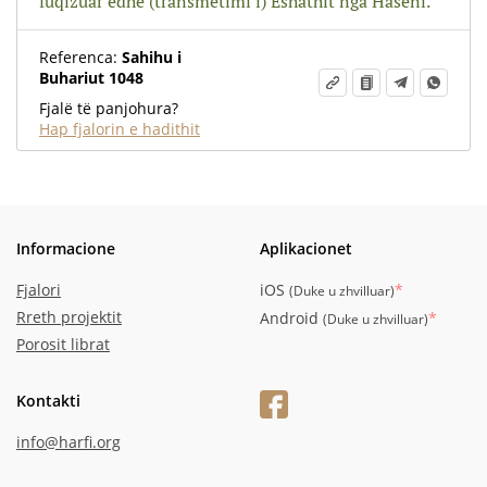
fuqizuar edhe (transmetimi i) Eshathit nga Haseni.
Referenca:
Sahihu i
Buhariut 1048
Fjalë të panjohura?
Hap fjalorin e hadithit
Informacione
Aplikacionet
Fjalori
iOS
*
(
Duke u zhvilluar
)
Rreth projektit
Android
*
(
Duke u zhvilluar
)
Porosit librat
Kontakti
info@harfi.org