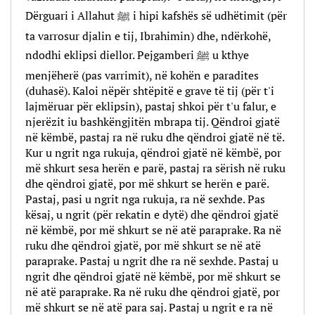
Dërguari i Allahut ﷺ i hipi kafshës së udhëtimit
(për
ta varrosur djalin e tij, Ibrahimin)
dhe, ndërkohë,
ndodhi eklipsi diellor. Pejgamberi ﷺ u kthye
menjëherë (pas varrimit), në kohën e paradites
(duhasë). K
aloi nëpër shtëpitë e grave të tij
(për t'i
lajmëruar për eklipsin), pastaj shkoi për t'u falur, e
njerëzit iu bashkëngjitën mbrapa tij. Qëndroi gjatë
në këmbë, pastaj ra në ruku dhe qëndroi gjatë në të.
Kur u ngrit nga rukuja, qëndroi gjatë në këmbë, por
më shkurt sesa herën e parë, pastaj ra sërish në ruku
dhe qëndroi gjatë, por më shkurt se herën e parë.
Pastaj, pasi u ngrit nga rukuja, ra në sexhde. Pas
kësaj, u ngrit (për rekatin e dytë) dhe qëndroi gjatë
në këmbë, por më shkurt se në atë paraprake. Ra në
ruku dhe qëndroi gjatë, por më shkurt se në atë
paraprake. Pastaj u ngrit dhe ra në sexhde. Pastaj u
ngrit dhe qëndroi gjatë në këmbë, por më shkurt se
në atë paraprake. Ra në ruku dhe qëndroi gjatë, por
më shkurt se në atë para saj. Pastaj u ngrit e ra në