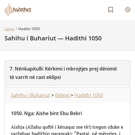
Librat
Hadithi 1050
Sahihu i Buhariut — Hadithi 1050
7.
Nënkapitulli:
Kërkimi i mbrojtjes prej dënimit
të varrit në rast eklipsi
Sahihu i Buhariut
>
Eklipsi
>
Hadithi 1050
1050.
Nga
:
Aishe bint Ebu Bekri
Aishja (Allahu qoftë i kënaqur me të!) tregon (duke e
vazhduar hadithin paraprak): “Pastaj, në mëngjes, i