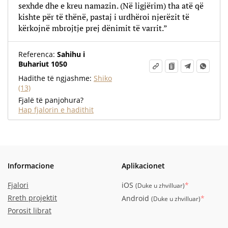
sexhde dhe e kreu namazin. (Në ligjërim) tha atë që
kishte për të thënë, pastaj i urdhëroi njerëzit të
kërkojnë mbrojtje prej dënimit të varrit.”
Referenca:
Sahihu i
Buhariut 1050
Hadithe të ngjashme:
Shiko
(13)
Fjalë të panjohura?
Hap fjalorin e hadithit
Informacione
Aplikacionet
Fjalori
iOS
*
(
Duke u zhvilluar
)
Rreth projektit
Android
*
(
Duke u zhvilluar
)
Porosit librat