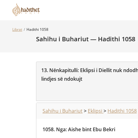
Librat
Hadithi 1058
Sahihu i Buhariut — Hadithi 1058
13.
Nënkapitulli:
Eklipsi i Diellit nuk ndod
lindjes së ndokujt
Sahihu i Buhariut
>
Eklipsi
>
Hadithi 1058
1058.
Nga
:
Aishe bint Ebu Bekri