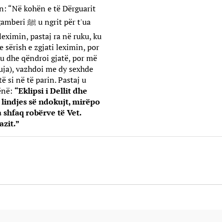
on: “Në kohën e të Dërguarit
 leximin, pastaj ra në ruku, ku
e sërish e zgjati leximin, por
ku dhe qëndroi gjatë, por më
kuja), vazhdoi me dy sexhde
ë si në të parin. Pastaj u
hënë:
“Eklipsi i Dellit dhe
 lindjes së ndokujt, mirëpo
a shfaq robërve të Vet.
azit.”