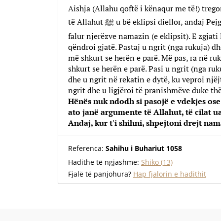
Aishja (Allahu qoftë i kënaqur me të!) treg
të Allahut ﷺ u bë eklipsi diellor, andaj Pejgamberi ﷺ u ngrit për t'ua
falur njerëzve namazin (e eklipsit). E zgjati
qëndroi gjatë. Pastaj u ngrit (nga rukuja) dh
më shkurt se herën e parë. Më pas, ra në ru
shkurt se herën e parë. Pasi u ngrit (nga ru
dhe u ngrit në rekatin e dytë, ku veproi njëjt
ngrit dhe u ligjëroi të pranishmëve duke t
Hënës nuk ndodh si pasojë e vdekjes ose
ato janë argumente të Allahut, të cilat u
Andaj, kur t'i shihni, shpejtoni
drejt nam
Referenca:
Sahihu i Buhariut 1058
Hadithe të ngjashme:
Shiko (13)
Fjalë të panjohura?
Hap fjalorin e hadithit