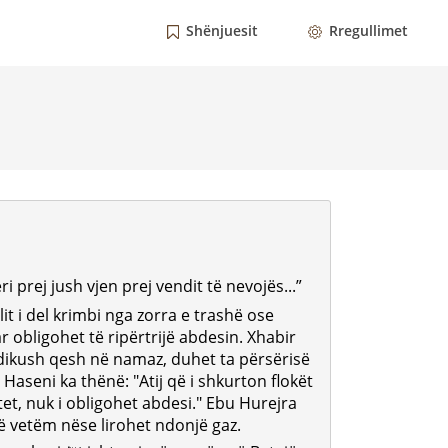
Shënjuesit
Rregullimet
ilit i del krimbi nga zorra e trashë ose
r obligohet të ripërtrijë abdesin. Xhabir
 dikush qesh në namaz, duhet ta përsërisë
Haseni ka thënë: "Atij që i shkurton flokët
et, nuk i obligohet abdesi." Ebu Hurejra
ë vetëm nëse lirohet ndonjë gaz.