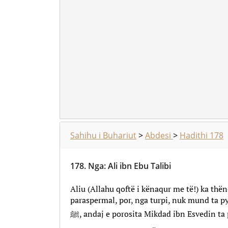
Sahihu i Buhariut
>
Abdesi
>
Hadithi 178
178.
Nga
:
Ali ibn Ebu Talibi
Aliu (Allahu qoftë i kënaqur me të!) ka thë
paraspermal, por, nga turpi, nuk mund ta py
ﷺ, andaj e porosita Mikdad ibn Esvedin ta pyesë Pejgamberin ﷺ për