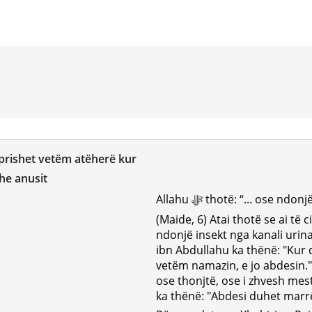
prishet vetëm atëherë kur
dhe anusit
Allahu ﷻ thotë: “... ose ndonjëri prej jush vjen prej vendit të nevojës...”
(Maide, 6) Atai thotë se ai të c
ndonjë insekt nga kanali urina
ibn Abdullahu ka thënë: "Kur
vetëm namazin, e jo abdesin." 
ose thonjtë, ose i zhvesh mest
ka thënë: "Abdesi duhet marr