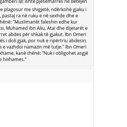
rrës në Betejën
te plagosur me shigjetë, ndërkohë gjaku i
 pastaj ra në ruku e në sexhde dhe e
thënë: "Muslimanët faleshin edhe kur
si, Muhamed ibn Aliu, Atai dhe dijetarët e
ret abdes për shkak të gjakut. Ibn Omeri
ës i doli gjak, por nuk e ripërtriu abdesin.
e e vazhdoi namazin më tutje." Ibn Omeri
xhame, kanë thënë: "Nuk i obligohet asgjë
 e hixhames."