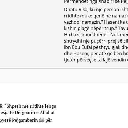
Përmendet nga Xhabiri se Pejgamberi ﷺ ishte pjesëma
Dhatu Rika, ku një person ish
rridhte (duke qenë në namaz),
vazhdoi namazin." Haseni ka 
kishin plagë nëpër trup." Tavu
Hixhazit kanë thënë: "Nuk mer
shtrydhi një puçërr, prej së cil
Ibn Ebu Eufai pështyu gjak dh
dhe Haseni, për atë që bën hi
tjetër përveçse ta lajë vendin
në: “Shpesh më rridhte lëngu
esja të Dërguarin e Allahut