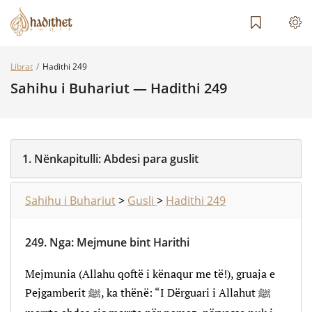
Librat
Hadithi 249
Sahihu i Buhariut — Hadithi 249
1.
Nënkapitulli:
Abdesi para guslit
Sahihu i Buhariut
>
Gusli
>
Hadithi 249
249.
Nga
:
Mejmune bint Harithi
Mejmunia (Allahu qoftë i kënaqur me të!), gruaja e
Pejgamberit ﷺ, ka thënë: “I Dërguari i Allahut ﷺ