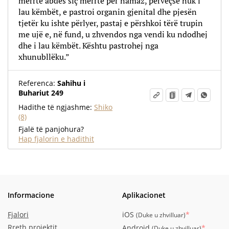
merrte abdes siç merrte për namaz, përveçse nuk i
lau këmbët, e pastroi organin gjenital dhe pjesën
tjetër ku ishte përlyer, pastaj e përshkoi tërë trupin
me ujë e, në fund, u zhvendos
nga vendi ku ndodhej
dhe i lau këmbët. Kështu pastrohej nga
xhunubllëku.”
Referenca:
Sahihu i
Buhariut 249
Hadithe të ngjashme:
Shiko
(8)
Fjalë të panjohura?
Hap fjalorin e hadithit
Informacione
Aplikacionet
Fjalori
iOS
*
(
Duke u zhvilluar
)
Rreth projektit
Android
*
(
Duke u zhvilluar
)