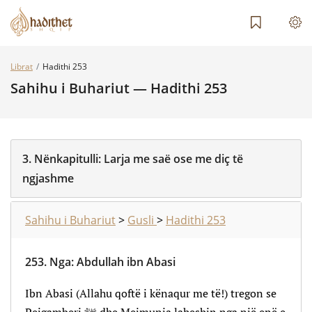
Librat
Hadithi 253
Sahihu i Buhariut — Hadithi 253
3.
Nënkapitulli:
Larja me saë ose me diç të
ngjashme
Sahihu i Buhariut
>
Gusli
>
Hadithi 253
253.
Nga
:
Abdullah ibn Abasi
Ibn Abasi (Allahu qoftë i kënaqur me të!) tregon se