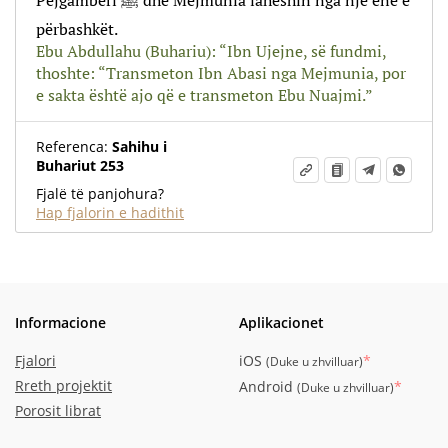
Pejgamberi ﷺ dhe Mejmunia laheshin nga një enë e
përbashkët.
Ebu Abdullahu (Buhariu): “Ibn Ujejne, së fundmi,
thoshte: “Transmeton Ibn Abasi nga Mejmunia, por
e sakta është ajo që e transmeton Ebu Nuajmi.”
Referenca:
Sahihu i
Buhariut 253
Fjalë të panjohura?
Hap fjalorin e hadithit
Informacione
Aplikacionet
Fjalori
iOS
*
(
Duke u zhvilluar
)
Rreth projektit
Android
*
(
Duke u zhvilluar
)
Porosit librat