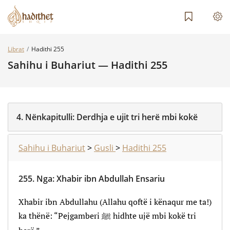
Librat
Hadithi 255
Sahihu i Buhariut — Hadithi 255
4.
Nënkapitulli:
Derdhja e ujit tri herë mbi kokë
Sahihu i Buhariut
>
Gusli
>
Hadithi 255
255.
Nga
:
Xhabir ibn Abdullah Ensariu
Xhabir ibn Abdullahu (Allahu qoftë i kënaqur me ta!)
ka thënë: “Pejgamberi ﷺ hidhte ujë mbi kokë tri