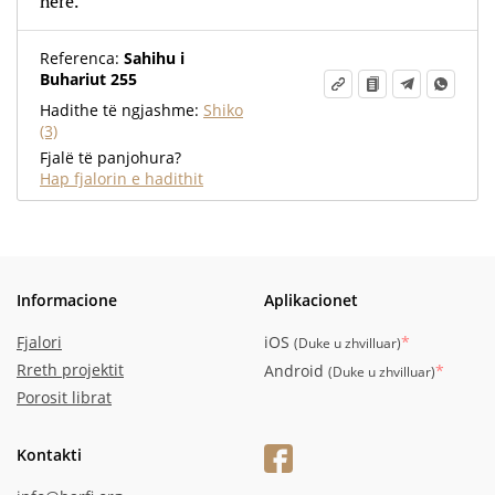
herë.”
Referenca:
Sahihu i
Buhariut 255
Hadithe të ngjashme:
Shiko
(3)
Fjalë të panjohura?
Hap fjalorin e hadithit
Informacione
Aplikacionet
Fjalori
iOS
*
(
Duke u zhvilluar
)
Rreth projektit
Android
*
(
Duke u zhvilluar
)
Porosit librat
Kontakti