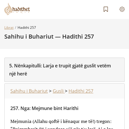
Librat
Hadithi 257
Sahihu i Buhariut — Hadithi 257
5.
Nënkapitulli:
Larja e trupit gjatë guslit vetëm
një herë
Sahihu i Buhariut
>
Gusli
>
Hadithi 257
257.
Nga
:
Mejmune bint Harithi
Mejmunia (Allahu qoftë i kënaqur me të!) tregon: