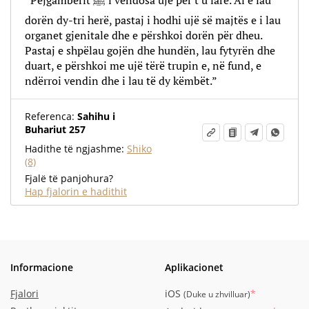
“Pejgamberit ﷺ i vendosa ujë për t'u larë. Ai e lau
dorën dy-tri herë, pastaj i hodhi ujë së majtës e i lau
organet gjenitale dhe e përshkoi dorën për dheu.
Pastaj e shpëlau gojën dhe hundën, lau fytyrën dhe
duart, e përshkoi me ujë tërë trupin e, në fund, e
ndërroi vendin dhe i lau të dy këmbët.”
Referenca:
Sahihu i
Buhariut 257
Hadithe të ngjashme:
Shiko
(8)
Fjalë të panjohura?
Hap fjalorin e hadithit
Informacione
Aplikacionet
Fjalori
iOS
*
(
Duke u zhvilluar
)