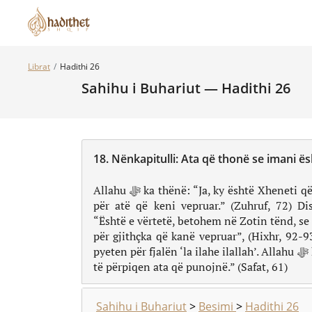
Librat
Hadithi 26
Sahihu i Buhariut — Hadithi 26
18.
Nënkapitulli:
Ata që thonë se imani ë
Allahu ﷻ ka thënë: “Ja, ky është Xheneti që ju është dhënë në trashëgim
për atë që keni vepruar.” (Zuhruf, 72) Dis
“Është e vërtetë, betohem në Zotin tënd, se n
për gjithçka që kanë vepruar”, (Hixhr, 92-
pyeten për fjalën ‘la ilahe ilallah’. Allahu ﷻ ka thënë: “Për diçka të tillë le
të përpiqen ata që punojnë.” (Safat, 61)
Sahihu i Buhariut
>
Besimi
>
Hadithi 26