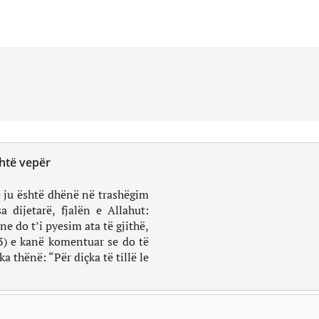
shtë vepër
a dijetarë, fjalën e Allahut:
e do t’i pyesim ata të gjithë,
93) e kanë komentuar se do të