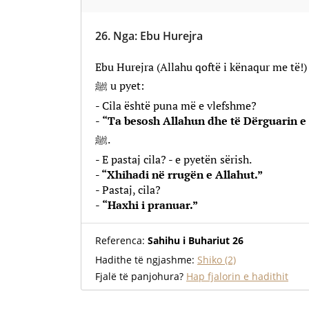
26.
Nga
:
Ebu Hurejra
Ebu Hurejra (Allahu qoftë i kënaqur me të!) 
ﷺ u pyet:
- Cila është puna më e vlefshme?
-
“Ta besosh Allahun dhe të Dërguarin e 
ﷺ.
- E pastaj cila? - e pyetën sërish.
- “Xhihadi në rrugën e Allahut.”
- Pastaj, cila?
-
“Haxhi i pranuar.”
Referenca:
Sahihu i Buhariut 26
Hadithe të ngjashme:
Shiko (2)
Fjalë të panjohura?
Hap fjalorin e hadithit