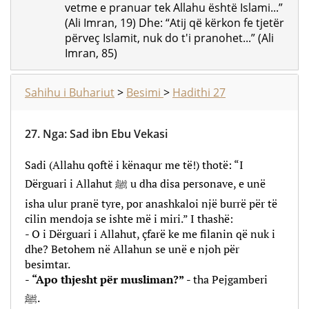
vetme e pranuar tek Allahu është Islami...”
(Ali Imran, 19) Dhe: “Atij që kërkon fe tjetër
përveç Islamit, nuk do t'i pranohet...” (Ali
Imran, 85)
Sahihu i Buhariut
>
Besimi
>
Hadithi 27
27.
Nga
:
Sad ibn Ebu Vekasi
Sadi (Allahu qoftë i kënaqur me të!) thotë: “I
Dërguari i Allahut ﷺ u dha disa personave, e unë
isha ulur pranë tyre, por anashkaloi një burrë për të
cilin mendoja se ishte më i miri.” I thashë:
- O i Dërguari i Allahut, çfarë ke me filanin që nuk i
dhe? Betohem në Allahun se unë e njoh për
besimtar.
-
“Apo thjesht për musliman?”
- tha Pejgamberi
ﷺ.