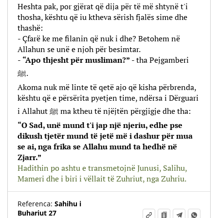
Heshta pak, por gjërat që dija për të më shtynë t'i
thosha, kështu që iu ktheva sërish fjalës sime dhe
thashë:
- Çfarë ke me filanin që nuk i dhe? Betohem në
Allahun se unë e njoh për besimtar.
-
“Apo thjesht për musliman?”
- tha Pejgamberi
ﷺ.
Akoma nuk më linte të qetë ajo që kisha përbrenda,
kështu që e përsërita pyetjen time, ndërsa i Dërguari
i Allahut ﷺ ma ktheu të njëjtën përgjigje dhe tha:
“O Sad, unë mund t'i jap një njeriu, edhe pse
dikush tjetër mund të jetë më i dashur për mua
se ai, nga frika se Allahu mund ta hedhë në
Zjarr.”
Hadithin po ashtu e transmetojnë Junusi, Salihu,
Mameri dhe i biri i vëllait të Zuhriut, nga Zuhriu.
Referenca:
Sahihu i
Buhariut 27