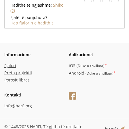
Hadithe të ngjashme:
Shiko
(2)
Fjalë të panjohura?
Hap fjalorin e hadithit
Informacione
Aplikacionet
Fjalori
iOS
*
(
Duke u zhvilluar
)
Rreth projektit
Android
*
(
Duke u zhvilluar
)
Porosit librat
Kontakti
info@harfi.org
© 1448/2026 HARFI,
Të gjitha të drejtat e