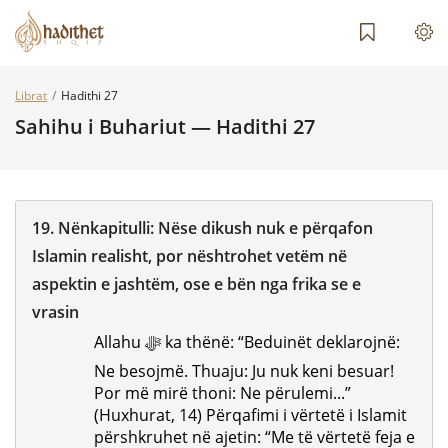
Librat
Hadithi 27
Sahihu i Buhariut — Hadithi 27
19.
Nënkapitulli:
Nëse dikush nuk e përqafon
Islamin realisht, por nështrohet vetëm në
aspektin e jashtëm, ose e bën nga frika se e
vrasin
Allahu ﷻ ka thënë: “Beduinët deklarojnë:
Ne besojmë. Thuaju: Ju nuk keni besuar!
Por më mirë thoni: Ne përulemi...”
(Huxhurat, 14) Përqafimi i vërtetë i Islamit
përshkruhet në ajetin: “Me të vërtetë feja e