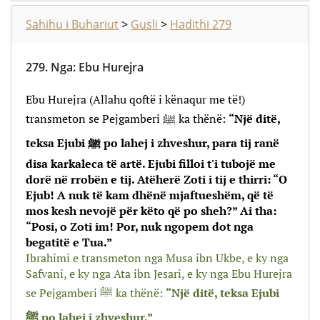
Sahihu i Buhariut
>
Gusli
>
Hadithi 279
279.
Nga
:
Ebu Hurejra
Ebu Hurejra (Allahu qoftë i kënaqur me të!)
transmeton se Pejgamberi ﷺ ka thënë:
“Një ditë,
teksa Ejubi ﷺ po lahej i zhveshur, para tij ranë
disa karkaleca të artë. Ejubi filloi t'i tubojë me
dorë në rrobën e tij. Atëherë Zoti i tij e thirri: “O
Ejub! A nuk të kam dhënë mjaftueshëm, që të
mos kesh nevojë për këto që po sheh?” Ai tha:
“Posi, o Zoti im! Por, nuk ngopem dot nga
begatitë e Tua.”
Ibrahimi e transmeton nga Musa ibn Ukbe, e ky nga
Safvani, e ky nga Ata ibn Jesari, e ky nga Ebu Hurejra
se Pejgamberi
ﷺ ka thënë:
“
Një ditë, teksa Ejubi
ﷺ po lahej i zhveshur.”