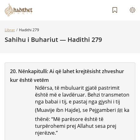
Librat
Hadithi 279
Sahihu i Buhariut — Hadithi 279
20.
Nënkapitulli:
Ai që lahet krejtësisht zhveshur
kur është vetëm
Ndërsa, të mbuluarit gjatë pastrimit
është më e lavdëruar. Behzi transmeton
nga babai i tij, e pastaj nga gjyshi i tij
(Muavije ibn Hajde), se Pejgamberi ﷺ ka
thënë: “Më parësore është të
turpërohemi prej Allahut sesa prej
njerëzve.”