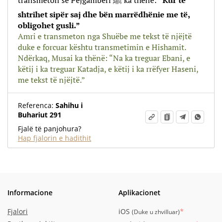
transmeton se Pejgamberi ﷺ ka thënë:
“Kur të
shtrihet sipër saj dhe bën marrëdhënie me të,
obligohet gusli.”
Amri e transmeton nga Shuëbe me tekst të njëjtë
duke e forcuar kështu transmetimin e Hishamit.
Ndërkaq, Musai ka thënë: “Na ka treguar Ebani, e
këtij i ka treguar Katadja, e këtij i ka rrëfyer Haseni,
me tekst të njëjtë.”
Referenca:
Sahihu i
Buhariut 291
Fjalë të panjohura?
Hap fjalorin e hadithit
Informacione
Aplikacionet
Fjalori
iOS
*
(
Duke u zhvilluar
)