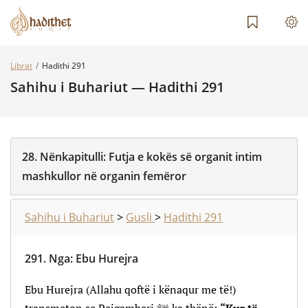
Librat
Hadithi 291
Sahihu i Buhariut — Hadithi 291
28.
Nënkapitulli:
Futja e kokës së organit intim
mashkullor në organin femëror
Sahihu i Buhariut
>
Gusli
>
Hadithi 291
291.
Nga
:
Ebu Hurejra
Ebu Hurejra (Allahu qoftë i kënaqur me të!)