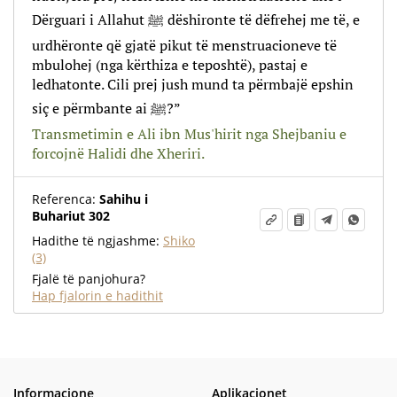
Dërguari i Allahut ﷺ dëshironte të dëfrehej me të, e
urdhëronte që gjatë pikut të menstruacioneve të
mbulohej (nga kërthiza e teposhtë), pastaj e
ledhatonte. Cili prej jush mund ta përmbajë epshin
siç e përmbante ai ﷺ?”
Transmetimin e Ali ibn Mus'hirit nga Shejbaniu e
forcojnë Halidi dhe Xheriri.
Referenca:
Sahihu i
Buhariut 302
Hadithe të ngjashme:
Shiko
(3)
Fjalë të panjohura?
Hap fjalorin e hadithit
Informacione
Aplikacionet