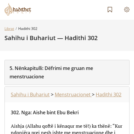
Librat
Hadithi 302
Sahihu i Buhariut — Hadithi 302
5.
Nënkapitulli:
Dëfrimi me gruan me
menstruacione
Sahihu i Buhariut
>
Menstruacionet
>
Hadithi 302
302.
Nga
:
Aishe bint Ebu Bekri
Aishja (Allahu qoftë i kënaqur me të!) ka thënë: “Kur
ndonjëra prej nesh ishte me menstruacione dhe i