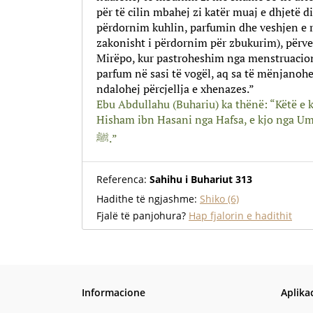
për të cilin mbahej zi katër muaj e dhjetë d
përdornim kuhlin, parfumin dhe veshjen e r
zakonisht i përdornim për zbukurim), përveç
Mirëpo, kur pastroheshim nga menstruacion
parfum në sasi të vogël, aq sa të mënjanohej
ndalohej përcjellja e xhenazes.”
Ebu Abdullahu (Buhariu) ka thënë: “Këtë e 
Hisham ibn Hasani nga Hafsa, e kjo nga Umu
ﷺ.”
Referenca:
Sahihu i Buhariut 313
Hadithe të ngjashme:
Shiko (6)
Fjalë të panjohura?
Hap fjalorin e hadithit
Informacione
Aplika