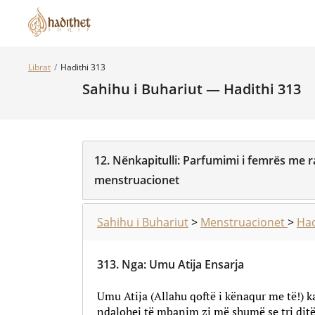
Librat
Hadithi 313
Sahihu i Buhariut — Hadithi 313
12.
Nënkapitulli:
Parfumimi i femrës me ra
menstruacionet
Sahihu i Buhariut
>
Menstruacionet
>
Had
313.
Nga
:
Umu Atija Ensarja
Umu Atija (Allahu qoftë i kënaqur me të!) k
ndalohej të mbanim zi më shumë se tri ditë,