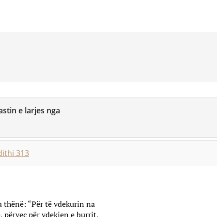
stin e larjes nga
ithi 313
a thënë: “Për të vdekurin na
 përveç për vdekjen e burrit,