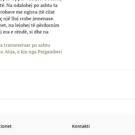
itë. Na ndalohej po ashtu ta
robave me ngjyra (të cilat
 një lloj rrobe jemenase.
et, na lejohej të përdornim
 era e rëndë, si dhe na
ka transmetuar po ashtu
 Atija, e kjo nga Pejgamberi
cionet
Kontakti