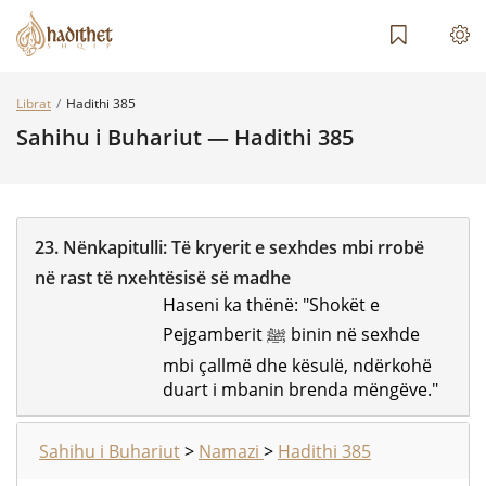
Librat
Hadithi 385
Sahihu i Buhariut — Hadithi 385
23.
Nënkapitulli:
Të kryerit e sexhdes mbi rrobë
në rast të nxehtësisë së madhe
Haseni ka thënë: "Shokët e
Pejgamberit ﷺ binin në sexhde
mbi çallmë dhe kësulë, ndërkohë
duart i mbanin brenda mëngëve."
Sahihu i Buhariut
>
Namazi
>
Hadithi 385