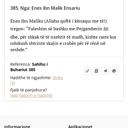
385.
Nga
:
Enes ibn Malik Ensariu
Enes ibn Maliku (Allahu qoftë i kënaqur me të!)
tregon: “Faleshim së bashku me Pejgamberin ﷺ
dhe, për shkak të të nxehtit të madh, kishte raste kur
ndokush shtrinte skajin e rrobës për të rënë në
sexhde.”
Referenca:
Sahihu i
Buhariut 385
Hadithe të ngjashme:
Shiko
(3)
Fjalë të panjohura?
Hap fjalorin e hadithit
Informacione
Aplikacionet