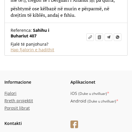
me të!), tregon se i Dërguari i Allahut ﷺ pa qurra,
pështymë ose këlbazë në murin e përparmë, në
drejtim të kiblës, andaj e fshiu.
Referenca:
Sahihu i
Buhariut 407
Fjalë të panjohura?
Hap fjalorin e hadithit
Informacione
Aplikacionet
Fjalori
iOS
*
(
Duke u zhvilluar
)
Rreth projektit
Android
*
(
Duke u zhvilluar
)
Porosit librat
Kontakti