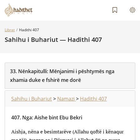
Librat
Hadithi 407
Sahihu i Buhariut — Hadithi 407
33.
Nënkapitulli:
Mënjanimi i pështymës nga
xhamia duke e fshirë me dorë
Sahihu i Buhariut
>
Namazi
>
Hadithi 407
407.
Nga
:
Aishe bint Ebu Bekri
Aishja, nëna e besimtarëve (Allahu qoftë i kënaqur