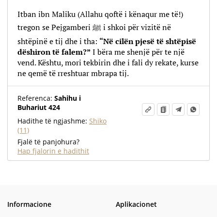
Itban ibn Maliku (Allahu qoftë i kënaqur me të!)‎‎
tregon se Pejgamberi ﷺ‎‎ i shkoi për vizitë në
shtëpinë e tij dhe i tha:
“Në cilën pjesë të shtëpisë
dëshiron të falem?”
I bëra me shenjë për te një
vend. Kështu, mori tekbirin dhe i fali dy rekate, kurse
ne qemë të rreshtuar mbrapa tij.
Referenca:
Sahihu i
Buhariut 424
Hadithe të ngjashme:
Shiko
(11)
Fjalë të panjohura?
Hap fjalorin e hadithit
Informacione
Aplikacionet