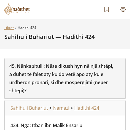
Librat
Hadithi 424
Sahihu i Buhariut — Hadithi 424
45.
Nënkapitulli:
Nëse dikush hyn në një shtëpi,
a duhet të falet aty ku do vetë apo aty ku e
urdhëron pronari, si dhe mospërgjimi (nëpër
shtëpi)?
Sahihu i Buhariut
>
Namazi
>
Hadithi 424
424.
Nga
:
Itban ibn Malik Ensariu