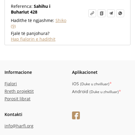
Referenca:
Sahihu i
Buhariut 428
Hadithe të ngjashme:
Shiko
(9)
Fjalë të panjohura?
Hap fjalorin e hadithit
Informacione
Aplikacionet
Fjalori
iOS
*
(
Duke u zhvilluar
)
Rreth projektit
Android
*
(
Duke u zhvilluar
)
Porosit librat
Kontakti
info@harfi.org