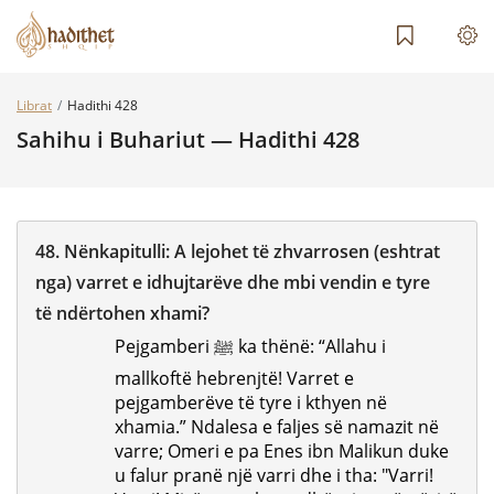
Librat
Hadithi 428
Sahihu i Buhariut — Hadithi 428
48.
Nënkapitulli:
A lejohet të zhvarrosen (eshtrat
nga) varret e idhujtarëve dhe mbi vendin e tyre
të ndërtohen xhami?
Pejgamberi ﷺ ka thënë: “Allahu i
mallkoftë hebrenjtë! Varret e
pejgamberëve të tyre i kthyen në
xhamia.” Ndalesa e faljes së namazit në
varre; Omeri e pa Enes ibn Malikun duke
u falur pranë një varri dhe i tha: "Varri!