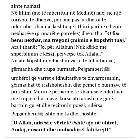
zinte namazi.
Në fillim (me të mbërritur në Medinë) falej në një
torishtë të dhenve, por, më pas, urdhëroi të
ndërtohej xhamia, kështu që i thirri parinë e benu
nexharëve (pronarët e parcelës) dhe u tha:
“O fisi
benu nexhar, ma tregoni çmimin e kopshtit tuaj.”
Ata i thanë: “Jo, për Allahun! Nuk kërkojmë
shpërblimin e kësaj, përveçse tek Allahu.”
Në atë kopsht ndodheshin varre të idhujtarëve,
gërmadha dhe trupa hurmash. Pejgamberi ﷺ
urdhëroi që varret e idhujtarëve të zhvarroseshin,
gërmadhat të rrafshoheshin dhe pemët e hurmave të
priteshin. Murin e përparmë të xhamisë e ndërtuan
me trupa të hurmave, kurse ato anash me gurë. I
bartnin gurët dhe recitonin poezi, ndërsa
Pejgamberi ﷺ ishte me ta dhe thoshte:
“O Allah, mirësi e vërtetë është ajo në ahiret,
Andaj, ensarët dhe muhaxhirët fali krejt!”