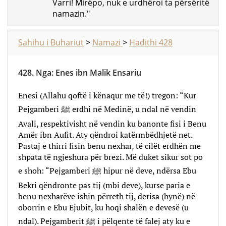
Varri! Mirëpo, nuk e urdhëroi ta përsëritë
namazin."
Sahihu i Buhariut
>
Namazi
>
Hadithi 428
428.
Nga
:
Enes ibn Malik Ensariu
Enesi (Allahu qoftë i kënaqur me të!) tregon: “Kur
Pejgamberi ﷺ erdhi në Medinë, u ndal në vendin
Avali, respektivisht në vendin ku banonte fisi i Benu
Amër ibn Aufit. Aty qëndroi katërmbëdhjetë net.
Pastaj e thirri fisin benu nexhar, të cilët erdhën me
shpata të ngjeshura për brezi. Më duket sikur sot po
e shoh: “Pejgamberi ﷺ hipur në deve, ndërsa Ebu
Bekri qëndronte pas tij (mbi deve), kurse paria e
benu nexharëve ishin përreth tij, derisa (hynë) në
oborrin e Ebu Ejubit, ku hoqi shalën e devesë (u
ndal). Pejgamberit ﷺ i pëlqente të falej aty ku e