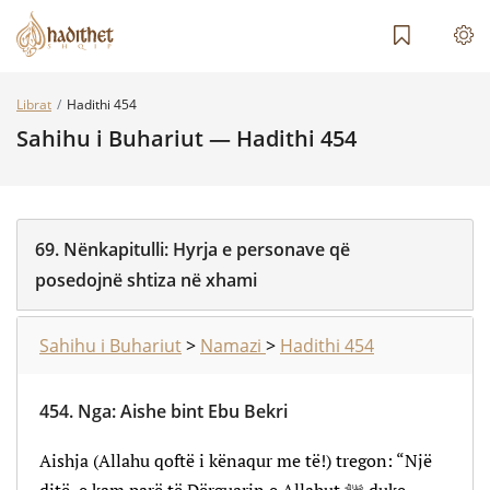
Librat
Hadithi 454
Sahihu i Buhariut — Hadithi 454
69.
Nënkapitulli:
Hyrja e personave që
posedojnë shtiza në xhami
Sahihu i Buhariut
>
Namazi
>
Hadithi 454
454.
Nga
:
Aishe bint Ebu Bekri
Aishja (Allahu qoftë i kënaqur me të!) tregon: “Një