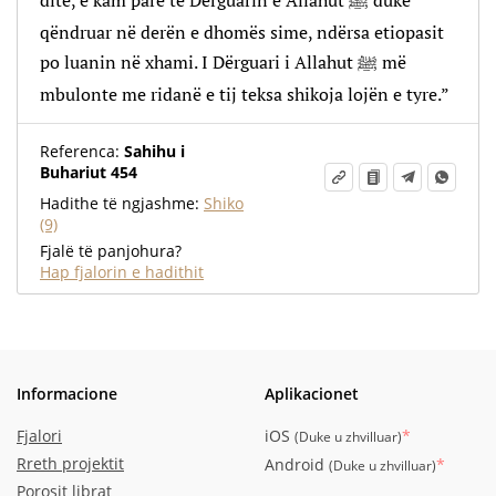
ditë, e kam parë të Dërguarin e Allahut ﷺ duke
qëndruar në derën e dhomës sime, ndërsa etiopasit
po luanin në xhami. I Dërguari i Allahut ﷺ më
mbulonte me ridanë e tij teksa shikoja lojën e tyre.”
Referenca:
Sahihu i
Buhariut 454
Hadithe të ngjashme:
Shiko
(9)
Fjalë të panjohura?
Hap fjalorin e hadithit
Informacione
Aplikacionet
Fjalori
iOS
*
(
Duke u zhvilluar
)
Rreth projektit
Android
*
(
Duke u zhvilluar
)
Porosit librat