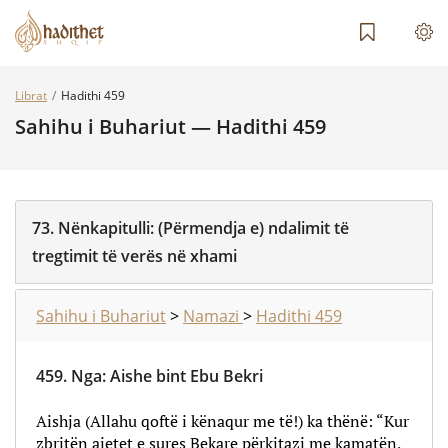
Librat
Hadithi 459
Sahihu i Buhariut — Hadithi 459
73.
Nënkapitulli:
(Përmendja e) ndalimit të
tregtimit të verës në xhami
Sahihu i Buhariut
>
Namazi
>
Hadithi 459
459.
Nga
:
Aishe bint Ebu Bekri
Aishja (Allahu qoftë i kënaqur me të!) ka thënë: “Kur
zbritën ajetet e sures Bekare përkitazi me kamatën,