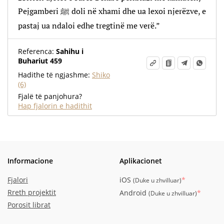
Pejgamberi ﷺ doli në xhami dhe ua lexoi njerëzve, e
pastaj ua ndaloi edhe tregtinë me verë.”
Referenca:
Sahihu i
Buhariut 459
Hadithe të ngjashme:
Shiko
(6)
Fjalë të panjohura?
Hap fjalorin e hadithit
Informacione
Aplikacionet
Fjalori
iOS
*
(
Duke u zhvilluar
)
Rreth projektit
Android
*
(
Duke u zhvilluar
)
Porosit librat