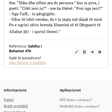
tha: “Shko dhe sillmi ata dy persona.” Kur ia çova, i
pyeti: “Cilët jeni ju?” - ose ka thënë: “Prej nga jeni?”
- Nga Taifi, - iu përgjigjën.
- Sikur të ishit vendas, do t'ju jepja një dajak të mirë.
Po e ngrini zërin brenda Xhamisë së të Dërguarit të
Allahut ﷺ! - i qortoi Omeri.”
Referenca:
Sahihu i
Buhariut 470
Fjalë të panjohura?
Hap fjalorin e hadithit
Informacione
Aplikacionet
Fjalori
iOS
*
(
Duke u zhvilluar
)
Rreth projektit
Android
*
(
Duke u zhvilluar
)