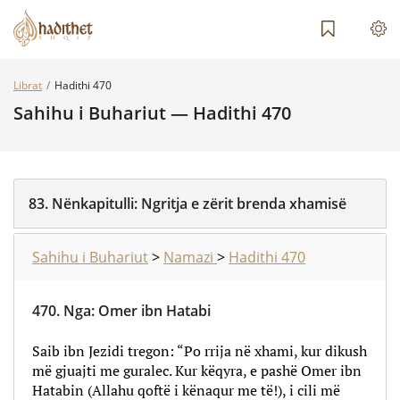
Librat
Hadithi 470
Sahihu i Buhariut — Hadithi 470
83.
Nënkapitulli:
Ngritja e zërit brenda xhamisë
Sahihu i Buhariut
>
Namazi
>
Hadithi 470
470.
Nga
:
Omer ibn Hatabi
Saib ibn Jezidi tregon: “Po rrija në xhami, kur dikush
më gjuajti me guralec. Kur këqyra, e pashë Omer ibn
Hatabin (Allahu qoftë i kënaqur me të!), i cili më