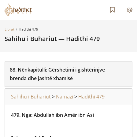
Librat
Hadithi 479
Sahihu i Buhariut — Hadithi 479
88.
Nënkapitulli:
Gërshetimi i gishtërinjve
brenda dhe jashtë xhamisë
Sahihu i Buhariut
>
Namazi
>
Hadithi 479
479.
Nga
:
Abdullah ibn Amër ibn Asi