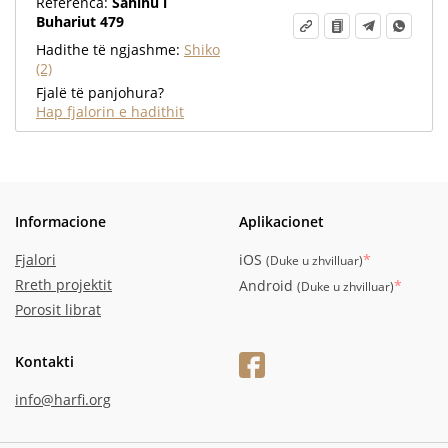
Referenca:
Sahihu i
Buhariut 479
Hadithe të ngjashme:
Shiko
(2)
Fjalë të panjohura?
Hap fjalorin e hadithit
Informacione
Aplikacionet
Fjalori
iOS
*
(
Duke u zhvilluar
)
Rreth projektit
Android
*
(
Duke u zhvilluar
)
Porosit librat
Kontakti
info@harfi.org