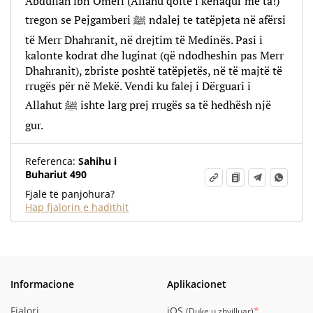
Abdullah ibn Omeri (Allahu qoftë i kënaqur me ta!)
tregon se Pejgamberi ﷺ ndalej te tatëpjeta në afërsi
të Merr Dhahranit, në drejtim të Medinës. Pasi i
kalonte kodrat dhe luginat (që ndodheshin pas Merr
Dhahranit), zbriste poshtë tatëpjetës, në të majtë të
rrugës për në Mekë. Vendi ku falej i Dërguari i
Allahut ﷺ ishte larg prej rrugës sa të hedhësh një
gur.
Referenca:
Sahihu i
Buhariut 490
Fjalë të panjohura?
Hap fjalorin e hadithit
Informacione
Aplikacionet
Fjalori
iOS
*
(
Duke u zhvilluar
)