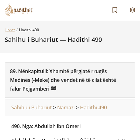
Librat
Hadithi 490
Sahihu i Buhariut — Hadithi 490
89.
Nënkapitulli:
Xhamitë përgjatë rrugës
Medinës (-Meke) dhe vendet në të cilat është
falur Pejgamberi ﷺ
Sahihu i Buhariut
>
Namazi
>
Hadithi 490
490.
Nga
:
Abdullah ibn Omeri