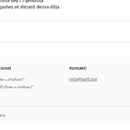
vinte keq t'i qëndroja
qoshes së shtratit derisa dilja
cionet
Kontakti
*
info@harfi.org
ke u zhvilluar
)
id
*
(
Duke u zhvilluar
)
ara.