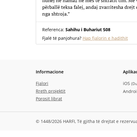
lidhej në namaz në mes të shtratit tim. Më 
përballë teksa falej, andaj zvarritesha drejt 
nga shtroja.”
Referenca:
Sahihu i Buhariut 508
Fjalë të panjohura?
Hap fjalorin e hadithit
Informacione
Aplika
Fjalori
iOS
(
Du
Rreth projektit
Andro
Porosit librat
© 1448/2026 HARFI,
Të gjitha të drejtat e rezervu