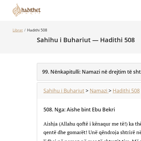
Librat
Hadithi 508
Sahihu i Buhariut — Hadithi 508
99.
Nënkapitulli:
Namazi në drejtim të sht
Sahihu i Buhariut
>
Namazi
>
Hadithi 508
508.
Nga
:
Aishe bint Ebu Bekri
Aishja (Allahu qoftë i kënaqur me të!) ka t
qentë dhe gomarët! Unë qëndroja shtrirë në 