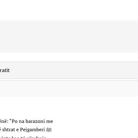
ratit
hënë: “Po na barazoni me
shtrat e Pejgamberi ﷺ