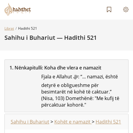
Librat
Hadithi 521
Sahihu i Buhariut — Hadithi 521
1.
Nënkapitulli:
Koha dhe vlera e namazit
Fjala e Allahut ﷻ: “... namazi, është
detyrë e obligueshme për
besimtarët në kohë të caktuar.”
(Nisa, 103) Domethënë: "Me kufij të
përcaktuar kohorë."
Sahihu i Buhariut
>
Kohët e namazit
>
Hadithi 521