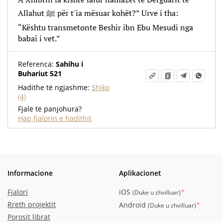
Allahut ﷺ për t'ia mësuar kohët?” Urve i tha:
“Kështu transmetonte Beshir ibn Ebu Mesudi nga
babai i vet.”
Referenca:
Sahihu i
Buhariut 521
Hadithe të ngjashme:
Shiko
(4)
Fjalë të panjohura?
Hap fjalorin e hadithit
Informacione
Aplikacionet
Fjalori
iOS
*
(
Duke u zhvilluar
)
Rreth projektit
Android
*
(
Duke u zhvilluar
)
Porosit librat