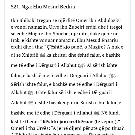
521.
Nga
:
Ebu Mesud Bedriu
Ibn Shihabi tregon se një ditë Omer ibn Abdulazizi
e vonoi namazin. Urve ibn Zubejri erdhi dhe i tregoi
se edhe Mugire ibn Shuëbe, një ditë, duke qenë në
Irak, e kishte vonuar namazin. Ebu Mesud Ensariu
erdhi dhe i tha: “Ç'është kjo punë, o Mugire? A nuk e
di se Xhibrili ﷺ ka zbritur dhe është falur, e bashkë
me të edhe i Dërguari i Allahut ﷺ? Ai sërish ishte
falur, e bashkë me të edhe i Dërguari i Allahut ﷺ.
Sërish ishte falur, e bashkë me të edhe i Dërguari i
Allahut ﷺ. Ishte falur sërish, e edhe i Dërguari i
Allahut ﷺ i ishte bashkëngjitur. Sërish ishte falur, e
bashkë me të edhe i Dërguari i Allahut ﷺ. Në fund,
kishte thënë:
“Kështu jam urdhëruar
(të veproj)
.”
Omeri i tha Urvës: “A je në dijeni për atë që po thua?
A Xhibrili ia kishte falur namazet të Dërguarit të