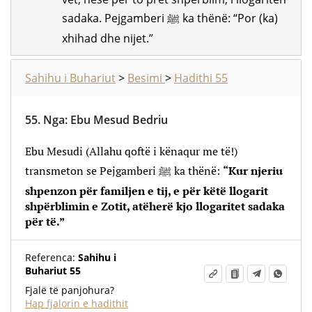
sadaka. Pejgamberi ﷺ ka thënë: “Por (ka)
xhihad dhe nijet.”
Sahihu i Buhariut
>
Besimi
>
Hadithi 55
55.
Nga
:
Ebu Mesud Bedriu
Ebu Mesudi (Allahu qoftë i kënaqur me të!)
transmeton se Pejgamberi ﷺ ka thënë:
“Kur njeriu
shpenzon për familjen e tij, e për këtë llogarit
shpërblimin e Zotit, atëherë kjo llogaritet sadaka
për të.”
Referenca:
Sahihu i
Buhariut 55
Fjalë të panjohura?
Hap fjalorin e hadithit