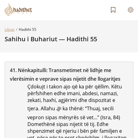
Librat
Hadithi 55
Sahihu i Buhariut — Hadithi 55
41.
Nënkapitulli:
Transmetimet në lidhje me
vlerësimin e veprave sipas nijetit dhe llogaritjes
Çdokujt i takon ajo që ka për qëllim. Këtu
përfshihen edhe imani, abdesi, namazi,
zekati, haxhi, agjërimi dhe dispozitat e
tjera. Allahu ﷻ ka thënë: “Thuaj, secili
vepron sipas mënyrës së vet...” (Isra, 84)
Domethënë sipas nijetit të tij. Edhe
shpenzimet që njeriu i bën për familjen e
vet, nëse për to pret shpërblim, i llogariten