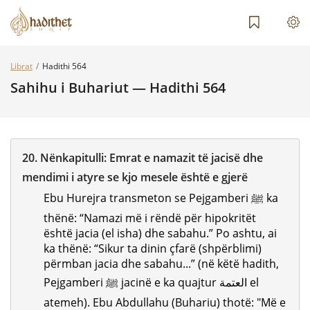
Librat
Hadithi 564
Sahihu i Buhariut — Hadithi 564
20.
Nënkapitulli:
Emrat e namazit të jacisë dhe
mendimi i atyre se kjo mesele është e gjerë
Ebu Hurejra transmeton se Pejgamberi ﷺ ka
thënë: “Namazi më i rëndë për hipokritët
është jacia (el isha) dhe sabahu.” Po ashtu, ai
ka thënë: “Sikur ta dinin çfarë (shpërblimi)
përmban jacia dhe sabahu...” (në këtë hadith,
Pejgamberi ﷺ jacinë e ka quajtur العتمة el
atemeh). Ebu Abdullahu (Buhariu) thotë: "Më e