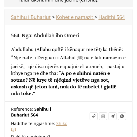
Sahihu i Buhariut
>
Kohët e namazit
>
Hadithi 564
564.
Nga
:
Abdullah ibn Omeri
Abdullahu (Allahu qoftë i kënaqur me të!) ka thënë:
“Një natë, i Dërguari i Allahut ﷺ na e fali namazin e
jacisë, - që disa njerëz e quajnë el-atemeh, - pastaj u
kthye nga ne dhe tha:
“A po e shihni natën e
sotme? Në krye të njëqind vjetëve nga sot,
askush që jeton tani, nuk do të mbetet i gjallë
mbi tokë.”
Referenca:
Sahihu i
Buhariut 564
Hadithe të ngjashme:
Shiko
(3)
Fjalë të panjohura?