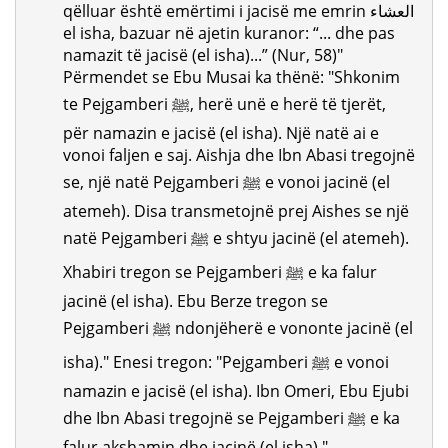
qëlluar është emërtimi i jacisë me emrin العشاء
el isha, bazuar në ajetin kuranor: “... dhe pas
namazit të jacisë (el isha)...” (Nur, 58)"
Përmendet se Ebu Musai ka thënë: "Shkonim
te Pejgamberi ﷺ, herë unë e herë të tjerët,
për namazin e jacisë (el isha). Një natë ai e
vonoi faljen e saj. Aishja dhe Ibn Abasi tregojnë
se, një natë Pejgamberi ﷺ e vonoi jacinë (el
atemeh). Disa transmetojnë prej Aishes se një
natë Pejgamberi ﷺ e shtyu jacinë (el atemeh).
Xhabiri tregon se Pejgamberi ﷺ e ka falur
jacinë (el isha). Ebu Berze tregon se
Pejgamberi ﷺ ndonjëherë e vononte jacinë (el
isha)." Enesi tregon: "Pejgamberi ﷺ e vonoi
namazin e jacisë (el isha). Ibn Omeri, Ebu Ejubi
dhe Ibn Abasi tregojnë se Pejgamberi ﷺ e ka
falur akshamin dhe jacinë (el isha)."