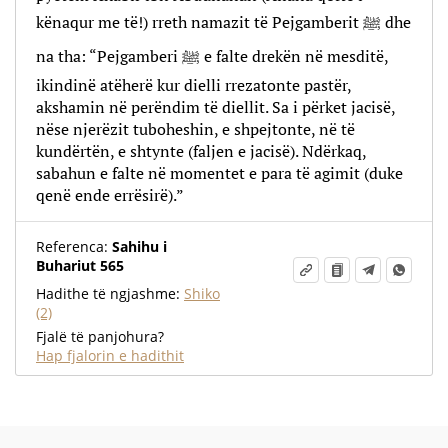
kënaqur me të!) rreth namazit të Pejgamberit ﷺ dhe
na tha: “Pejgamberi ﷺ e falte drekën në mesditë,
ikindinë atëherë kur dielli rrezatonte pastër,
akshamin në perëndim të diellit. Sa i përket jacisë,
nëse njerëzit tuboheshin, e shpejtonte, në të
kundërtën, e shtynte (faljen e jacisë). Ndërkaq,
sabahun e falte në momentet e para të agimit (duke
qenë ende errësirë).”
Referenca:
Sahihu i
Buhariut 565
Hadithe të ngjashme:
Shiko
(2)
Fjalë të panjohura?
Hap fjalorin e hadithit