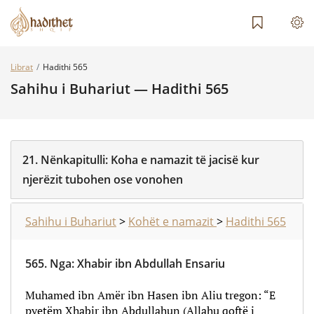
Librat
Hadithi 565
Sahihu i Buhariut — Hadithi 565
21.
Nënkapitulli:
Koha e namazit të jacisë kur
njerëzit tubohen ose vonohen
Sahihu i Buhariut
>
Kohët e namazit
>
Hadithi 565
565.
Nga
:
Xhabir ibn Abdullah Ensariu
Muhamed ibn Amër ibn Hasen ibn Aliu tregon: “E
pyetëm Xhabir ibn Abdullahun (Allahu qoftë i