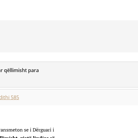
r qëllimisht para
ithi 585
ransmeton se i Dërguari i