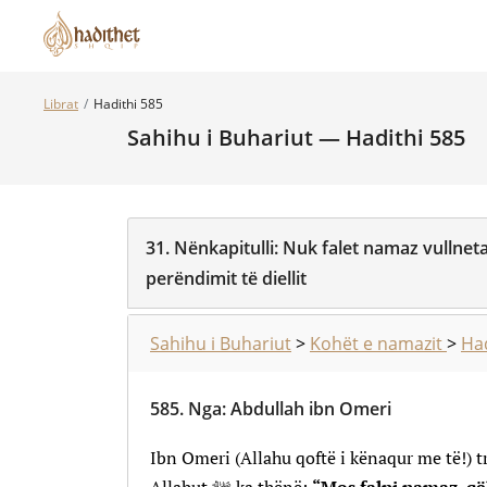
Librat
Hadithi 585
Sahihu i Buhariut — Hadithi 585
31.
Nënkapitulli:
Nuk falet namaz vullneta
perëndimit të diellit
Sahihu i Buhariut
>
Kohët e namazit
>
Had
585.
Nga
:
Abdullah ibn Omeri
Ibn Omeri (Allahu qoftë i kënaqur me të!) t