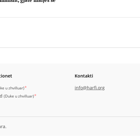
limisht, gjatë lindjes së
cionet
Kontakti
*
info@harfi.org
ke u zhvilluar
)
id
*
(
Duke u zhvilluar
)
ara.