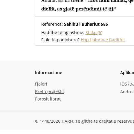
Allahut ﷺ ka thënë:
“Mos falni namaz, qël
diellit, as gjatë perëndimit të tij.”
Referenca:
Sahihu i Buhariut 585
Hadithe të ngjashme:
Shiko (6)
Fjalë të panjohura?
Hap fjalorin e hadithit
Informacione
Aplika
Fjalori
iOS
(
Du
Rreth projektit
Andro
Porosit librat
© 1448/2026 HARFI,
Të gjitha të drejtat e rezervu