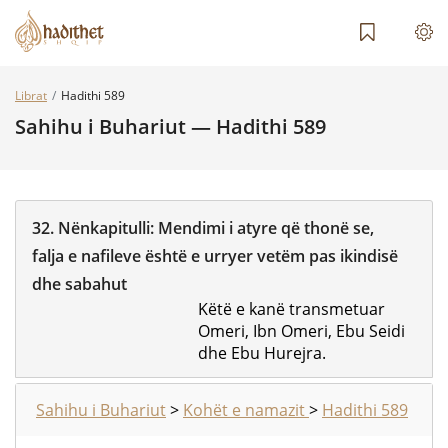
Librat
Hadithi 589
Sahihu i Buhariut — Hadithi 589
32.
Nënkapitulli:
Mendimi i atyre që thonë se,
falja e nafileve është e urryer vetëm pas ikindisë
dhe sabahut
Këtë e kanë transmetuar
Omeri, Ibn Omeri, Ebu Seidi
dhe Ebu Hurejra.
Sahihu i Buhariut
>
Kohët e namazit
>
Hadithi 589