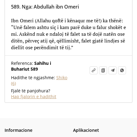
589.
Nga
:
Abdullah ibn Omeri
Ibn Omeri (Allahu qoftë i kënaqur me të!) ka thënë:
“Unë falem ashtu siç i kam parë duke u falur shokët e
mi. Askënd nuk e ndaloj të falet sa të dojë natën ose
ditën, përveç atij që, qëllimisht, falet gjatë lindjes së
diellit ose perëndimit të tij.”
Referenca:
Sahihu i
Buhariut 589
Hadithe të ngjashme:
Shiko
(6)
Fjalë të panjohura?
Hap fjalorin e hadithit
Informacione
Aplikacionet