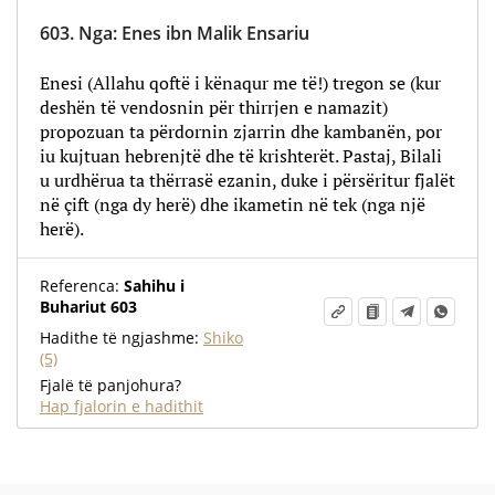
603.
Nga
:
Enes ibn Malik Ensariu
Enesi (Allahu qoftë i kënaqur me të!) tregon se (kur
deshën të vendosnin për thirrjen e namazit)
propozuan ta përdornin zjarrin dhe kambanën, por
iu kujtuan hebrenjtë dhe të krishterët. Pastaj, Bilali
u urdhërua ta thërrasë ezanin, duke i përsëritur fjalët
në çift (nga dy herë) dhe ikametin në tek (nga një
herë).
Referenca:
Sahihu i
Buhariut 603
Hadithe të ngjashme:
Shiko
(5)
Fjalë të panjohura?
Hap fjalorin e hadithit