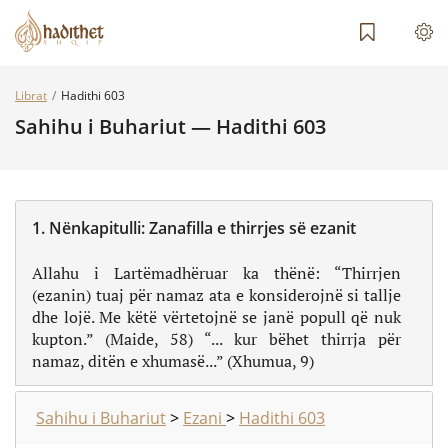
Librat
Hadithi 603
Sahihu i Buhariut — Hadithi 603
1.
Nënkapitulli:
Zanafilla e thirrjes së ezanit
Allahu i Lartëmadhëruar ka thënë: “Thirrjen
(ezanin) tuaj për namaz ata e konsiderojnë si tallje
dhe lojë. Me këtë vërtetojnë se janë popull që nuk
kupton.” (Maide, 58) “... kur bëhet thirrja për
namaz, ditën e xhumasë...” (Xhumua, 9)
Sahihu i Buhariut
>
Ezani
>
Hadithi 603