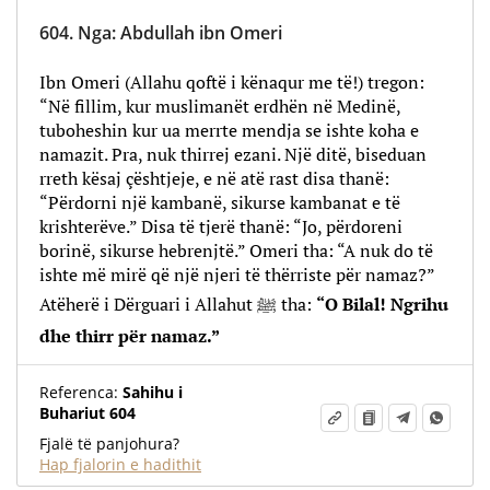
604.
Nga
:
Abdullah ibn Omeri
Ibn Omeri (Allahu qoftë i kënaqur me të!) tregon:
“Në fillim, kur muslimanët erdhën në Medinë,
tuboheshin kur ua merrte mendja se ishte koha e
namazit. Pra, nuk thirrej ezani. Një ditë, biseduan
rreth kësaj çështjeje, e në atë rast disa thanë:
“Përdorni një kambanë, sikurse kambanat e të
krishterëve.” Disa të tjerë thanë: “Jo, përdoreni
borinë, sikurse hebrenjtë.” Omeri tha: “A nuk do të
ishte më mirë që një njeri të thërriste për namaz?”
Atëherë i Dërguari i Allahut ﷺ tha:
“O Bilal! Ngrihu
dhe thirr për namaz.”
Referenca:
Sahihu i
Buhariut 604
Fjalë të panjohura?
Hap fjalorin e hadithit