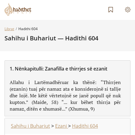
Librat
Hadithi 604
Sahihu i Buhariut — Hadithi 604
1.
Nënkapitulli:
Zanafilla e thirrjes së ezanit
Allahu i Lartëmadhëruar ka thënë: “Thirrjen
(ezanin) tuaj për namaz ata e konsiderojnë si tallje
dhe lojë. Me këtë vërtetojnë se janë popull që nuk
kupton.” (Maide, 58) “... kur bëhet thirrja për
namaz, ditën e xhumasë...” (Xhumua, 9)
Sahihu i Buhariut
>
Ezani
>
Hadithi 604