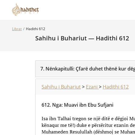
Librat
Hadithi 612
Sahihu i Buhariut — Hadithi 612
7.
Nënkapitulli:
Çfarë duhet thënë kur dë
Sahihu i Buhariut
>
Ezani
>
Hadithi 612
612.
Nga
:
Muavi ibn Ebu Sufjani
Isa ibn Talhai tregon se një ditë e dëgjoi M
kënaqur me të!) duke e përsëritur ezanin der
Muhameden Resulullah (dëshmoj se Muhamed