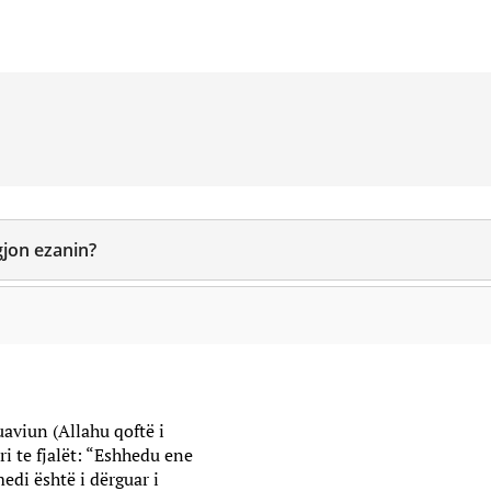
gjon ezanin?
uaviun (Allahu qoftë i
i te fjalët: “Eshhedu ene
i është i dërguar i