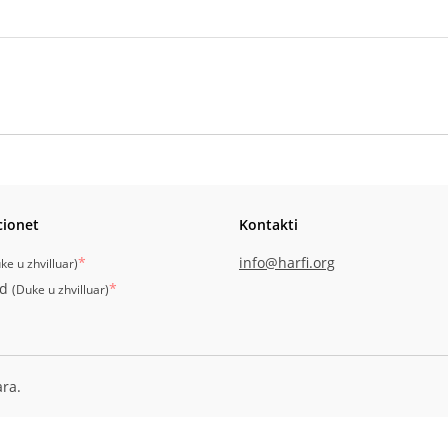
cionet
Kontakti
*
info@harfi.org
ke u zhvilluar
)
id
*
(
Duke u zhvilluar
)
ara.