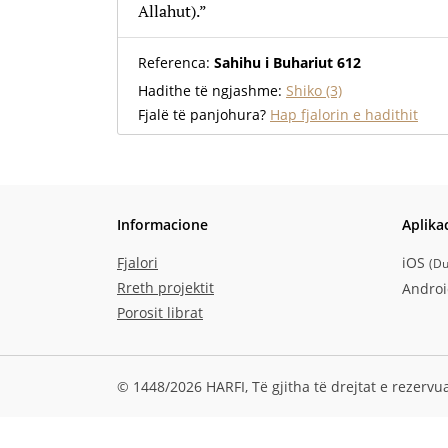
Allahut).”
Referenca:
Sahihu i Buhariut 612
Hadithe të ngjashme:
Shiko (3)
Fjalë të panjohura?
Hap fjalorin e hadithit
Informacione
Aplika
Fjalori
iOS
(
Du
Rreth projektit
Andro
Porosit librat
© 1448/2026 HARFI,
Të gjitha të drejtat e rezervu