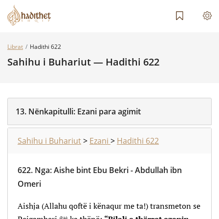
Librat
Hadithi 622
Sahihu i Buhariut — Hadithi 622
13.
Nënkapitulli:
Ezani para agimit
Sahihu i Buhariut
>
Ezani
>
Hadithi 622
622.
Nga
:
Aishe bint Ebu Bekri - Abdullah ibn
Omeri
Aishja (Allahu qoftë i kënaqur me ta!) transmeton se