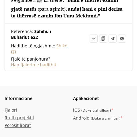
Pejgamberi ﷺ ka thënë:
“Bilali e thërret ezanin
gjatë natës
(para agimit)
, andaj hani e pini derisa
ta thërrasë ezanin Ibn Umu Mektumi.”
Referenca:
Sahihu i
Buhariut 622
Hadithe të ngjashme:
Shiko
(7)
Fjalë të panjohura?
Hap fjalorin e hadithit
Informacione
Aplikacionet
Fjalori
iOS
*
(
Duke u zhvilluar
)
Rreth projektit
Android
*
(
Duke u zhvilluar
)
Porosit librat