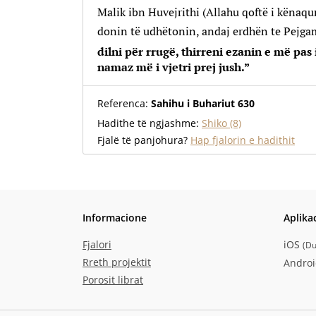
Malik ibn Huvejrithi (Allahu qoftë i kënaqur
dilni për rrugë, thirreni ezanin e më pas 
namaz më i vjetri prej jush.”
Referenca:
Sahihu i Buhariut 630
Hadithe të ngjashme:
Shiko (8)
Fjalë të panjohura?
Hap fjalorin e hadithit
Informacione
Aplika
Fjalori
iOS
(
Du
Rreth projektit
Andro
Porosit librat