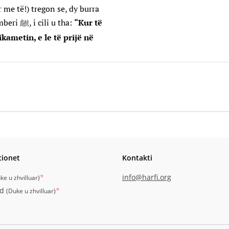
 me të!) tregon se, dy burra
donin të udhëtonin, andaj erdhën te Pejgamberi ﷺ, i cili u tha:
“Kur të
ikametin, e le të prijë në
cionet
Kontakti
*
info@harfi.org
ke u zhvilluar
)
id
*
(
Duke u zhvilluar
)