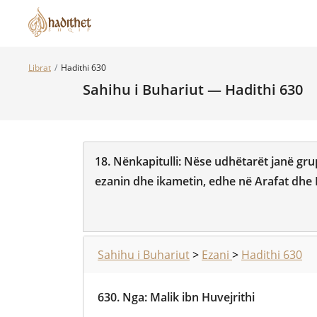
Librat
Hadithi 630
Sahihu i Buhariut — Hadithi 630
18.
Nënkapitulli:
Nëse udhëtarët janë grup
ezanin dhe ikametin, edhe në Arafat dhe
Sahihu i Buhariut
>
Ezani
>
Hadithi 630
630.
Nga
:
Malik ibn Huvejrithi