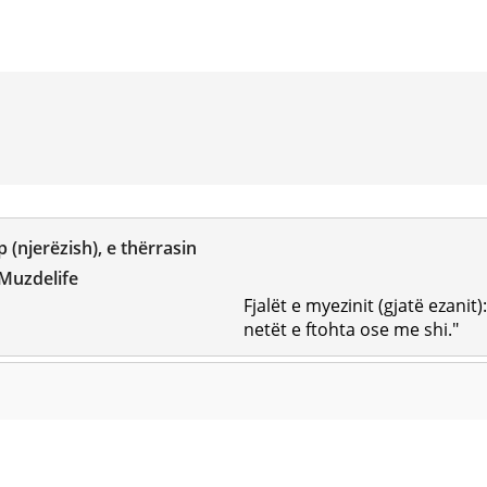
 (njerëzish), e thërrasin
 Muzdelife
Fjalët e myezinit (gjatë ezanit
netët e ftohta ose me shi."