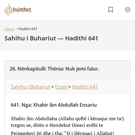
Librat
Hadithi 641
Sahihu i Buhariut — Hadithi 641
26.
Nënkapitulli:
Thënia: Nuk jemi falur.
Sahihu i Buhariut
>
Ezani
>
Hadithi 641
641.
Nga
:
Xhabir ibn Abdullah Ensariu
Xhabir ibn Abdullahu (Allahu qoftë i kënaqur me ta!)
tregon se, ditën e Hendekut Omeri erdhi te
Pejgamberi ﷺ dhe i tha: “O i Dërguari i Allahut!