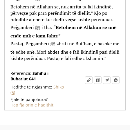
Betohem në Allahun se, nuk arrita ta fal ikindinë,
përveçse pak para perëndimit të diellit.” Kjo po
ndodhte atëherë kur dielli veçse kishte perënduar.
Pejgamberi ﷺ i tha:
“Betohem në Allahun se unë
ende nuk e kam falur.”
Pastaj, Pejgamberi ﷺ zbriti në But'han, e bashkë me
të edhe unë. Mori abdes dhe e fali ikindinë pasi dielli
kishte perënduar. Pastaj e fali edhe akshamin.”
Referenca:
Sahihu i
Buhariut 641
Hadithe të ngjashme:
Shiko
(5)
Fjalë të panjohura?
Hap fjalorin e hadithit