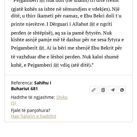
“Pejgamberi ﷺ nuk doli (në xhami) tri ditë rresht
(gjatë kohës sa ishte në sëmundjen e vdekjes). Një
ditë, u thirr ikameti për namaz, e Ebu Bekri doli t'u
printe njerëzve. I Dërguari i Allahut ﷺ e ngriti
perden (e shtëpisë), aq sa ia pamë fytyrën. Nuk
kishte asnjë pamje më të dashur për ne sesa fytyra e
Pejgamberit ﷺ. Ai ia bëri me shenjë Ebu Bekrit për
të vazhduar dhe e lëshoi perden. Nuk kaloi shumë
kohë, e Pejgamberi ﷺ vdiq (atë ditë).”
Referenca:
Sahihu i
Buhariut 681
Hadithe të ngjashme:
Shiko
(5)
Fjalë të panjohura?
Hap fjalorin e hadithit