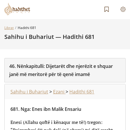
Librat
Hadithi 681
Sahihu i Buhariut — Hadithi 681
46.
Nënkapitulli:
Dijetarët dhe njerëzit e shquar
janë më meritorë për të qenë imamë
Sahihu i Buhariut
>
Ezani
>
Hadithi 681
681.
Nga
:
Enes ibn Malik Ensariu
Enesi (Allahu qoftë i kënaqur me të!) tregon: