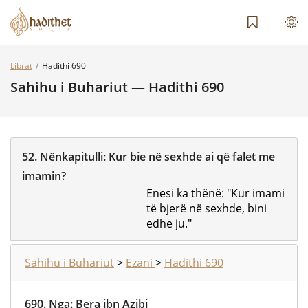
Librat
Hadithi 690
Sahihu i Buhariut — Hadithi 690
52.
Nënkapitulli:
Kur bie në sexhde ai që falet me
imamin?
Enesi ka thënë: "Kur imami
të bjerë në sexhde, bini
edhe ju."
Sahihu i Buhariut
>
Ezani
>
Hadithi 690
690.
Nga
:
Bera ibn Azibi