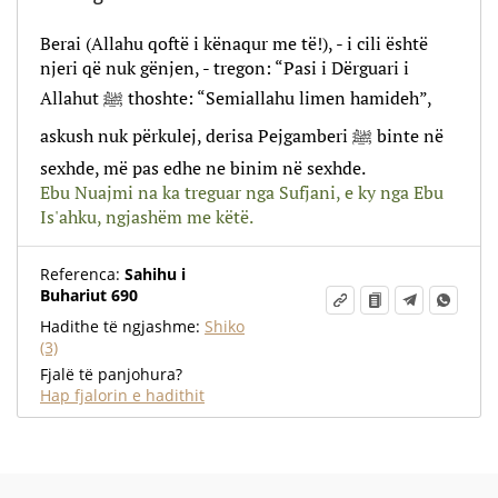
Berai (Allahu qoftë i kënaqur me të!), - i cili është
njeri që nuk gënjen, - tregon: “Pasi i Dërguari i
Allahut ﷺ thoshte: “Semiallahu limen hamideh”,
askush nuk përkulej, derisa Pejgamberi ﷺ binte në
sexhde, më pas edhe ne binim në sexhde.
Ebu Nuajmi na ka treguar nga Sufjani, e ky nga Ebu
Is'ahku, ngjashëm me këtë.
Referenca:
Sahihu i
Buhariut 690
Hadithe të ngjashme:
Shiko
(3)
Fjalë të panjohura?
Hap fjalorin e hadithit